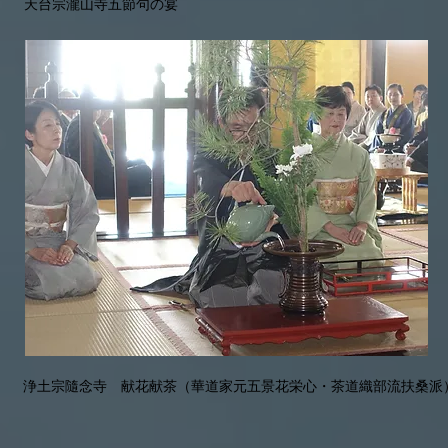
天台宗瀧山寺五節句の宴
浄土宗隨念寺 献花献茶（華道家元五景花栄心・茶道織部流扶桑派