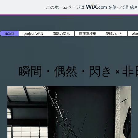
このホームページは
.com
を使って作成さ
HOME
project WAN
南龍の室礼
南龍雲棲華
花師のこと
Abo
​瞬間・偶然・閃き × 