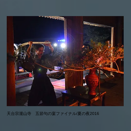
天台宗瀧山寺 五節句の宴ファイナル/夏の夜2016