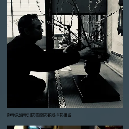
御寺泉涌寺別院雲龍院客殿挿花担当